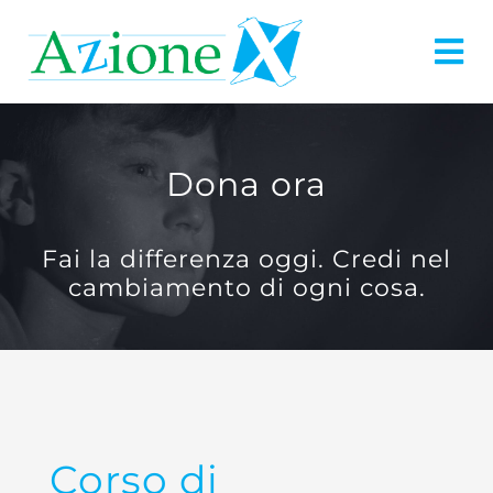
Salta
al
Tog
contenuto
Nav
Azione X
Dona ora
Mission
Fai la differenza oggi. Credi nel
Progetti
cambiamento di ogni cosa.
Dicono di noi
DONA ORA
Corso di