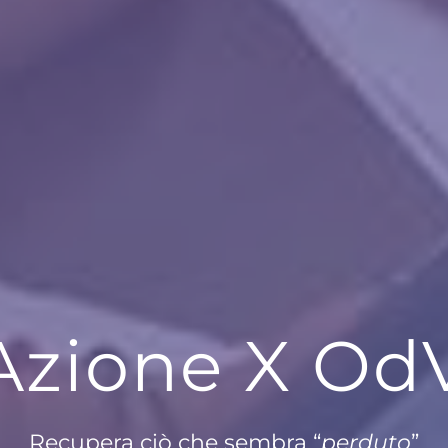
Azione X Od
Recupera ciò che sembra “
perduto
”