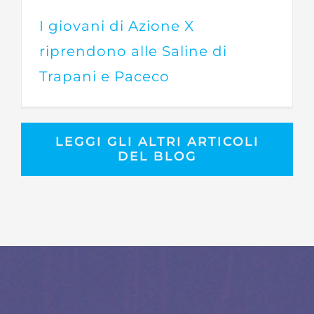
I giovani di Azione X
riprendono alle Saline di
Trapani e Paceco
LEGGI GLI ALTRI ARTICOLI
DEL BLOG