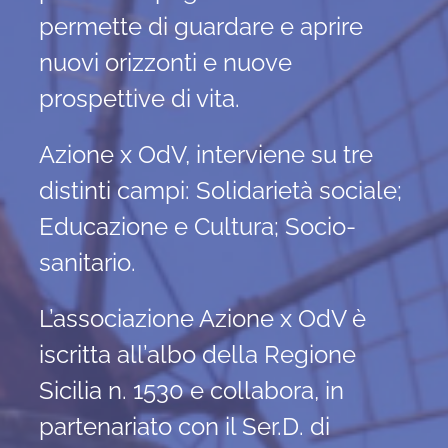
permette di guardare e aprire
nuovi orizzonti e nuove
prospettive di vita.
Azione x OdV, interviene su tre
distinti campi: Solidarietà sociale;
Educazione e Cultura; Socio-
sanitario.
L’associazione Azione x OdV è
iscritta all’albo della Regione
Sicilia n. 1530 e collabora, in
partenariato con il Ser.D. di